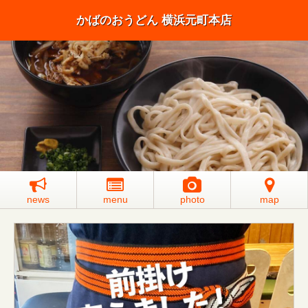
かばのおうどん 横浜元町本店
news
menu
photo
map